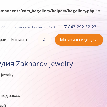
ponents/com_bagallery/helpers/bagallery.php
on
+7-843-292-32-23
1:00
Казань, ул. Баумана, 51/50
Магазины и услуги
орам
Контакты
дия Zakharov jewelry
jewelry
под заказ.
ий.